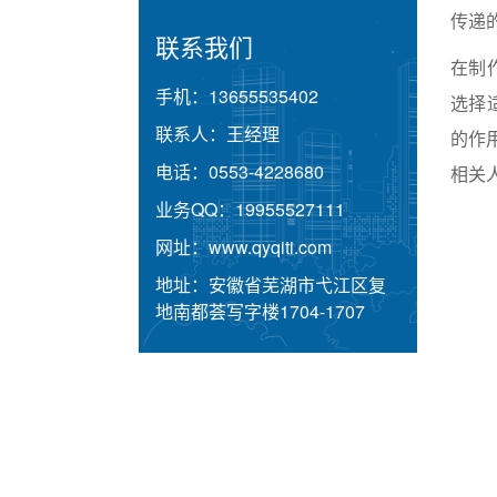
传递
联系我们
在制
手机：
13655535402
选择
联系人：
王经理
的作
电话：
0553-4228680
相关
业务QQ：
19955527111
网址：
www.qyqiti.com
地址：
安徽省芜湖市弋江区复
地南都荟写字楼1704-1707