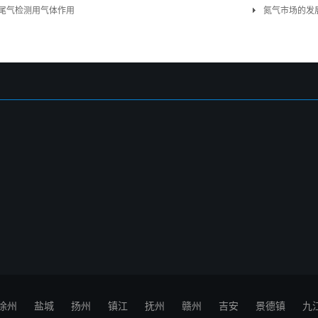
尾气检测用气体作用
氮气市场的发
徐州
盐城
扬州
镇江
抚州
赣州
吉安
景德镇
九