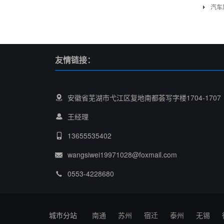
汽车
友情链接：
安徽省芜湖市弋江区复地南都荟写字楼1704-1707
王经理
13655535402
wangsiwei19971028@foxmail.com
0553-4228680
城市分站
南通
苏州
宿迁
泰州
无锡