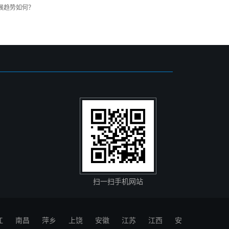
展趋势如何？
扫一扫手机网站
江
南昌
萍乡
上饶
安徽
江苏
江西
安