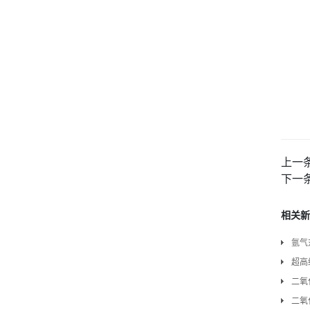
上一
下一
相关新
氩气
超高
二氧
二氧