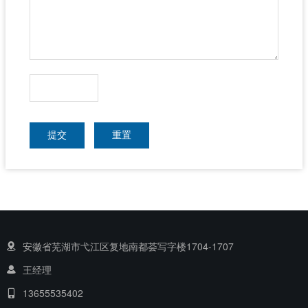
提交
重置
安徽省芜湖市弋江区复地南都荟写字楼1704-1707
王经理
13655535402