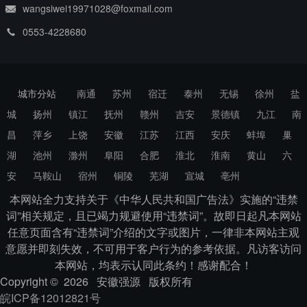
wangsiwei19971028@foxmail.com
0553-4228680
城市分站
南通
苏州
宿迁
泰州
无锡
徐州
盐
城
扬州
镇江
抚州
赣州
吉安
景德镇
九江
南
昌
萍乡
上饶
安徽
江苏
江西
安庆
蚌埠
巢
湖
池州
滁州
阜阳
合肥
淮北
淮南
黄山
六
安
马鞍山
宿州
铜陵
芜湖
宣城
亳州
本网站全力支持关于《中华人民共和国广告法》实施的“违禁
词”相关规定，且已竭力规避使用“违禁词”。故即日起凡本网站
任意页面含有“违禁词”介绍的文字或图片，一律非本网站主观
意愿并即刻失效，不可用于客户行为的参考依据。凡访客访问
本网站，均表示认同此条约！感谢配合！
Copyright © 2026 安徽强源 版权所有
皖ICP备12012821号