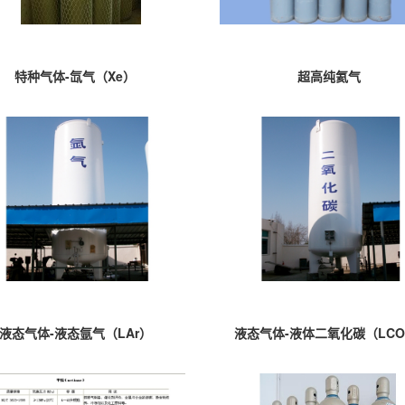
特种气体-氙气（Xe）
超高纯氦气
液态气体-液态氩气（LAr）
液态气体-液体二氧化碳（LCO