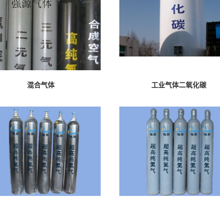
混合气体
工业气体二氧化碳