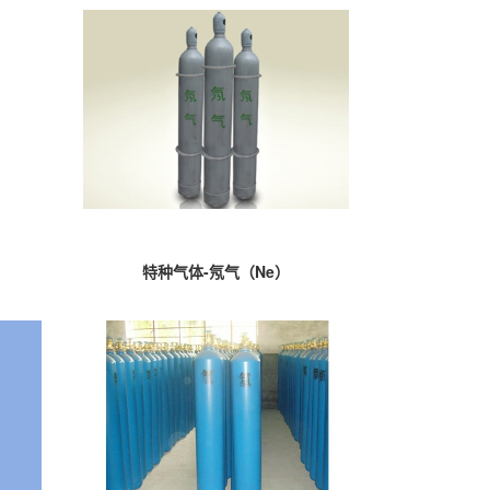
特种气体-氖气（Ne）