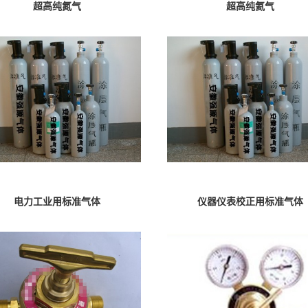
超高纯氮气
超高纯氦气
电力工业用标准气体
仪器仪表校正用标准气体