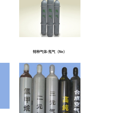
特种气体-氖气（Ne）