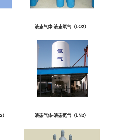
液态气体-液态氧气（LO2）
2）
液态气体-液态氮气（LN2）