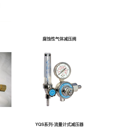
腐蚀性气体减压阀
YQS系列-流量计式减压器