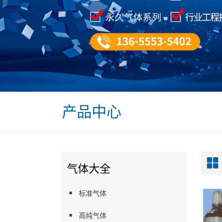
产品中心
气体大全
标准气体
高纯气体