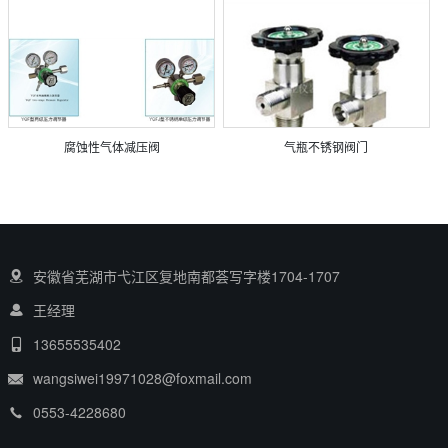
腐蚀性气体减压阀
气瓶不锈钢阀门
安徽省芜湖市弋江区复地南都荟写字楼1704-1707
王经理
13655535402
wangsiwei19971028@foxmail.com
0553-4228680