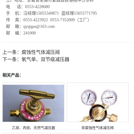
工厂地址：安徽省芜湖市繁昌县荻港桃冲分水岭
电 话：0553-4228680
手 机：
汪经理15055349871 蓝经理15055771795
传 真：0553-4223922 0553-7352009（工厂）
邮 箱：qyqtgas@163.com
邮 编：241000
上一条：
腐蚀性气体减压阀
下一条：
氧气单、双节级减压器
相关产品：
乙炔、丙烷、天然气减压器
非腐蚀性气体减压阀