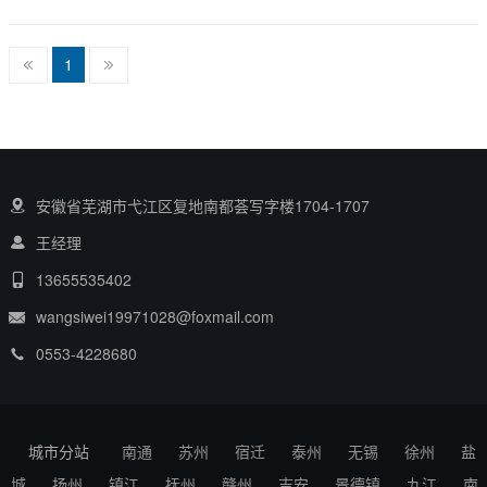
1
安徽省芜湖市弋江区复地南都荟写字楼1704-1707
王经理
13655535402
wangsiwei19971028@foxmail.com
0553-4228680
城市分站
南通
苏州
宿迁
泰州
无锡
徐州
盐
城
扬州
镇江
抚州
赣州
吉安
景德镇
九江
南