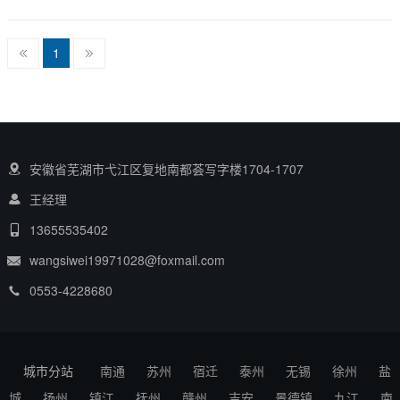
1
安徽省芜湖市弋江区复地南都荟写字楼1704-1707
王经理
13655535402
wangsiwei19971028@foxmail.com
0553-4228680
城市分站
南通
苏州
宿迁
泰州
无锡
徐州
盐
城
扬州
镇江
抚州
赣州
吉安
景德镇
九江
南