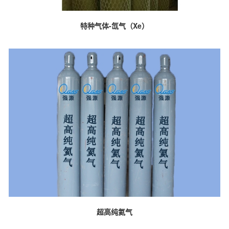
特种气体-氙气（Xe）
超高纯氦气