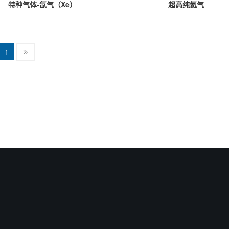
特种气体-氙气（Xe）
超高纯氦气
1