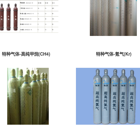
特种气体-高纯甲烷(CH4)
特种气体-氪气(Kr)