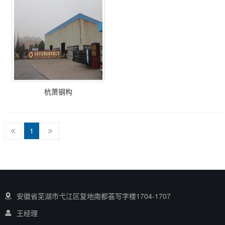
杭萧钢构
1
安徽省芜湖市弋江区复地南都荟写字楼1704-1707
王经理