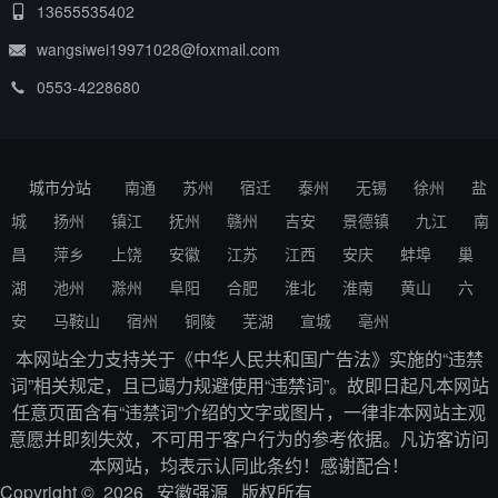
13655535402
wangsiwei19971028@foxmail.com
0553-4228680
城市分站
南通
苏州
宿迁
泰州
无锡
徐州
盐
城
扬州
镇江
抚州
赣州
吉安
景德镇
九江
南
昌
萍乡
上饶
安徽
江苏
江西
安庆
蚌埠
巢
湖
池州
滁州
阜阳
合肥
淮北
淮南
黄山
六
安
马鞍山
宿州
铜陵
芜湖
宣城
亳州
本网站全力支持关于《中华人民共和国广告法》实施的“违禁
词”相关规定，且已竭力规避使用“违禁词”。故即日起凡本网站
任意页面含有“违禁词”介绍的文字或图片，一律非本网站主观
意愿并即刻失效，不可用于客户行为的参考依据。凡访客访问
本网站，均表示认同此条约！感谢配合！
Copyright © 2026 安徽强源 版权所有