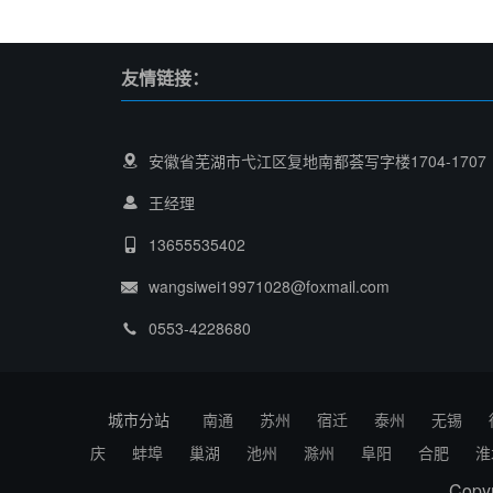
友情链接：
安徽省芜湖市弋江区复地南都荟写字楼1704-1707
王经理
13655535402
wangsiwei19971028@foxmail.com
0553-4228680
城市分站
南通
苏州
宿迁
泰州
无锡
庆
蚌埠
巢湖
池州
滁州
阜阳
合肥
淮
Cop