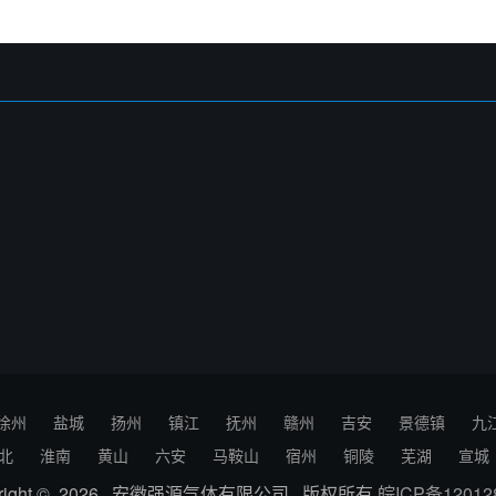
徐州
盐城
扬州
镇江
抚州
赣州
吉安
景德镇
九
北
淮南
黄山
六安
马鞍山
宿州
铜陵
芜湖
宣城
yright © 2026 安徽强源气体有限公司 版权所有
皖ICP备12012