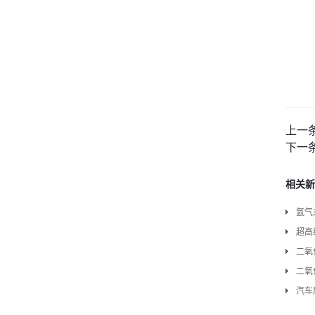
上一
下一
相关新
氩气
超高
二氧
二氧
汽车