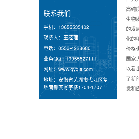
高纯
联系我们
生物
手机：
13655535402
的发
联系人：
王经理
化的
电话：
0553-4228680
价格
业务QQ：
19955527111
国家
以看
网址：
www.qyqiti.com
了新
地址：
安徽省芜湖市弋江区复
地南都荟写字楼1704-1707
发和