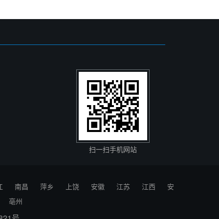
扫一扫手机网站
江
南昌
萍乡
上饶
安徽
江苏
江西
安
亳州
821号