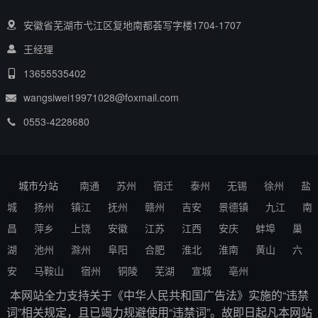
安徽省芜湖市弋江区复地南都荟写字楼1704-1707
王经理
13655535402
wangsiwei19971028@foxmail.com
0553-4228680
城市分站
南通
苏州
宿迁
泰州
无锡
徐州
盐
城
扬州
镇江
抚州
赣州
吉安
景德镇
九江
南
昌
萍乡
上饶
安徽
江苏
江西
安庆
蚌埠
巢
湖
池州
滁州
阜阳
合肥
淮北
淮南
黄山
六
安
马鞍山
宿州
铜陵
芜湖
宣城
亳州
本网站全力支持关于《中华人民共和国广告法》实施的“违禁
词”相关规定，且已竭力规避使用“违禁词”。故即日起凡本网站