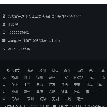
安徽省芜湖市弋江区复地南都荟写字楼1704-1707
王经理
13655535402
wangsiwei19971028@foxmail.com
0553-4228680
城市分站
南通
苏州
宿迁
泰州
无锡
徐州
盐
城
扬州
镇江
抚州
赣州
吉安
景德镇
九江
南
昌
萍乡
上饶
安徽
江苏
江西
安庆
蚌埠
巢
湖
池州
滁州
阜阳
合肥
淮北
淮南
黄山
六
安
马鞍山
宿州
铜陵
芜湖
宣城
亳州
本网站全力支持关于《中华人民共和国广告法》实施的“违禁